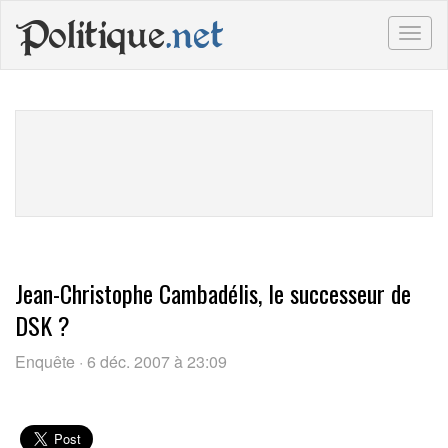
Politique
.net
Togg
navig
Jean-Christophe Cambadélis, le successeur de
DSK ?
Enquête · 6 déc. 2007 à 23:09