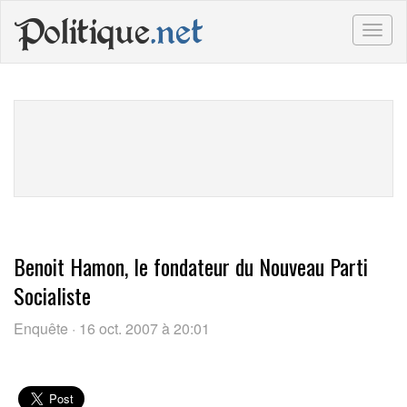
Politique
.net
Togg
navig
Benoit Hamon, le fondateur du Nouveau Parti
Socialiste
Enquête · 16 oct. 2007 à 20:01