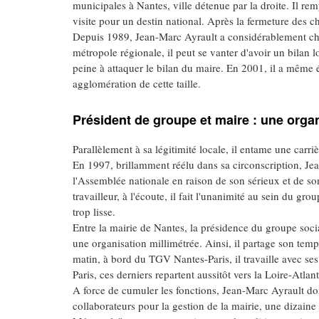
municipales à Nantes, ville détenue par la droite. Il rem
visite pour un destin national. Après la fermeture des 
Depuis 1989, Jean-Marc Ayrault a considérablement changé
métropole régionale, il peut se vanter d'avoir un bilan lo
peine à attaquer le bilan du maire. En 2001, il a même é
agglomération de cette taille.
Président de groupe et maire : une org
Parallèlement à sa légitimité locale, il entame une carriè
En 1997, brillamment réélu dans sa circonscription, Je
l'Assemblée nationale en raison de son sérieux et de so
travailleur, à l'écoute, il fait l'unanimité au sein du g
trop lisse.
Entre la mairie de Nantes, la présidence du groupe social
une organisation millimétrée. Ainsi, il partage son temps
matin, à bord du TGV Nantes-Paris, il travaille avec ses 
Paris, ces derniers repartent aussitôt vers la Loire-Atlan
A force de cumuler les fonctions, Jean-Marc Ayrault doi
collaborateurs pour la gestion de la mairie, une diza