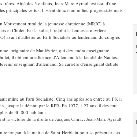
 ses frères. Aîné des 5 enfants, Jean-Marc Ayrault est issu d'une
 les principales vertus. Il vient donc d'un milieu progressiste mais
 du Mouvement rural de la jeunesse chrétienne (MRJC) à
rs et Cholet. Par la suite, il rejoint la Jeunesse ouvrière
CO) avant d'adhérer au Parti Socialiste au lendemain du congrès
femme, originaire de Maulévrier, qui deviendra enseignante
let, il obtient une licence d'Allemand à la faculté de Nantes.
evenir enseignant d'allemand. Sa carrière d'enseignant débute
lt milite au Parti Socialiste. Cinq ans après son entrée au PS, il
lain, jusque là détenu par le RPR. En 1977, à 27 ans, il devient
lus de 30 000 habitants.
ient la victoire de la droite de Jacques Chirac, Jean-Marc Ayrault
 en renonçant à la mairie de Saint-Herblain pour se présenter aux