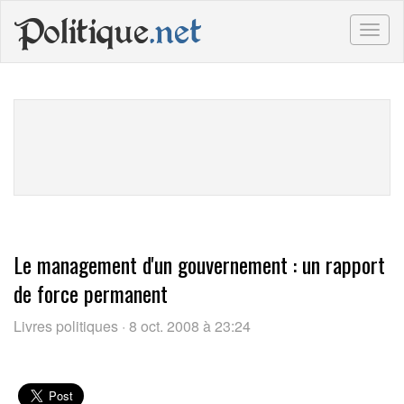
Politique
.net
Togg
navig
Le management d'un gouvernement : un rapport
de force permanent
Livres politiques · 8 oct. 2008 à 23:24