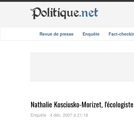
Politique
.net
Revue de presse
Enquête
Fact-checki
Nathalie Kosciusko-Morizet, l'écologiste
Enquête · 4 déc. 2007 à 21:18