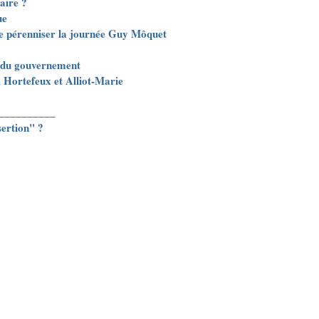
aire ?
ue
de pérenniser la journée Guy Môquet
 du gouvernement
, Hortefeux et Alliot-Marie
__________
sertion" ?