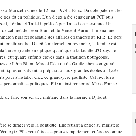
iusko-Morizet est née le 12 mai 1974 à Paris. Du côté paternel, les
e très tôt en politique. L'un d'eux a été sénateur au PCF puis
sai, Lénine et Trotski, préfacé par Trotski en personne. Un
eur de cabinet de Léon Blum et de Vincent Auriol. Il mena une
shington puis responsable des affaires étrangères au RPR. Le père
t fonctionnaire. Du côté maternel, en revanche, la famille est
était enseignante en optique quantique à la faculté d'Orsay. Le
res, eut quatre enfants élevés dans la tradition bourgeoise.
ques de Léon Blum, Marcel Déat ou de Gaulle chez son grand-
entifiques en suivant la préparation aux grandes écoles au lycée
ts pour s'installer chez ce grand-père gaulliste. Celui-ci lui a
ues personnalités politiques. Elle a ainsi rencontré Marie-France
e de faire son service militaire dans la marine à Djibouti.
ère se diriger vers la politique. Elle réussit à entrer au ministère
l'écologie. Elle veut faire ses preuves rapidement et être reconnue