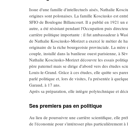
Issue d'une famille d'intellectuels aisés, Nathalie Kosc
origines sont polonaises. La famille Kosciusko est entré
SFIO de Boulogne Billancourt. Il a publié en 1921 un es
autre, a été résistant pendant l'Occupation puis direct
carrière politique importante : il fut ambassadeur à Wa
de Nathalie Kosciusko-Morizet a exercé le métier de hau
originaire de la riche bourgeoisie provinciale. La mère 
couple, installé dans la banlieue ouest parisienne, à Sèv
Nathalie Kosciusko-Morizet découvre les essais politi
père paternel mais se dirige d'abord vers des études sci
Louis-le-Grand. Grâce à ces études, elle quitte ses paren
parlé politique et, lors de visites, l'a présentée à quelq
Garaud, à 17 ans.
Après sa préparation, elle intègre polytechnique et décid
Ses premiers pas en politique
Au lieu de poursuivre une carrière scientifique, elle préf
de l'économie pour s'intéresser plus particulièrement à 