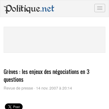
Politique
.net
Togg
navig
Grèves : les enjeux des négociations en 3
questions
Revue de presse · 14 nov. 2007 à 20:14