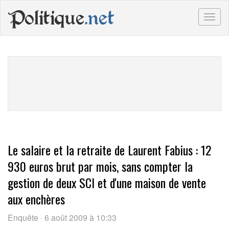
Politique
.net
Togg
navig
Le salaire et la retraite de Laurent Fabius : 12
930 euros brut par mois, sans compter la
gestion de deux SCI et d'une maison de vente
aux enchères
Enquête · 6 août 2009 à 10:33