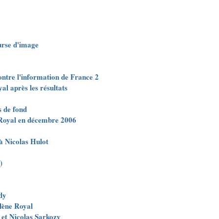
urse d'image
contre l'information de France 2
al après les résultats
s de fond
e Royal en décembre 2006
à Nicolas Hulot
)
dy
lène Royal
 et Nicolas Sarkozy