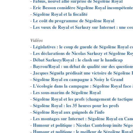
Fabius, nouvel allié surprise de Ségolène Royal
-
Eric Besson considère Ségolène Royal incompétente
-
Ségolène Royal et la fiscalité
-
Le coût du programme de Ségolène Royal
-
Les vœux de Royal et Sarkozy sur Internet : une co
-
Vidéos
Législatives : le coup de gueule de Ségolène Royal 
-
Les déclarations de Nicolas Sarkozy et Ségolène Roy
-
Débat Sarkozy/Royal : le clash sur le handicap
-
Bayrou/Royal : un débat de qualité sur des question
-
Jacques Séguéla prédisait une victoire de Ségolèn
-
Ségolène Royal en campagne à Noisy le Grand
-
L'écologie dans la campagne : Ségolène Royal face 
-
Les sous-marins de Ségolène Royal
-
Ségolène Royal et les profs (changement de tactique
-
Ségolène Royal : les 35 heures pour les profs
-
Ségolène Royal aux guignols de l'info
-
Les montages sur Internet : Ségolène Royal en Can
-
Humour et politique : Nicolas Canteloup imite Ségo
-
Humour et politique : le meilleur de Ségolène Royal
-