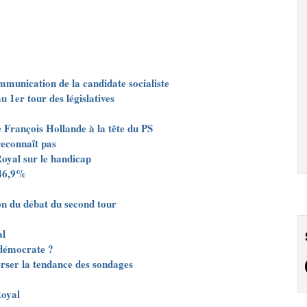
mmunication de la candidate socialiste
u 1er tour des législatives
e François Hollande à la tête du PS
reconnaît pas
oyal sur le handicap
 46,9%
on du débat du second tour
al
-démocrate ?
erser la tendance des sondages
Royal