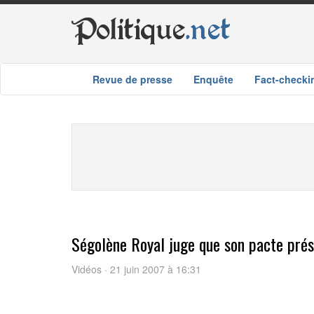
Politique
.net
Revue de presse
Enquête
Fact-checki
Ségolène Royal juge que son pacte prési
Vidéos · 21 juin 2007 à 16:31