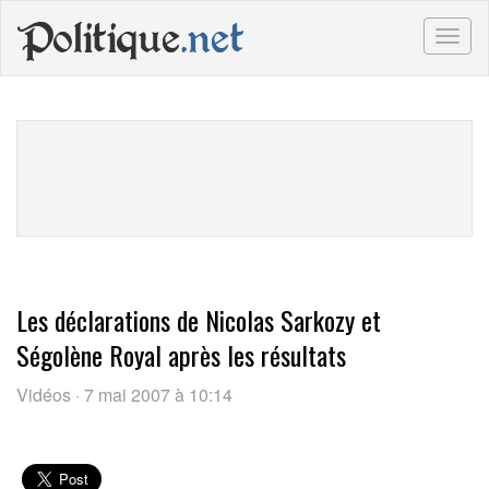
Politique
.net
Togg
navig
Les déclarations de Nicolas Sarkozy et
Ségolène Royal après les résultats
Vidéos · 7 mai 2007 à 10:14