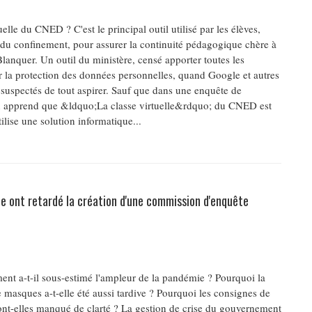
uelle du CNED ? C'est le principal outil utilisé par les élèves,
 du confinement, pour assurer la continuité pédagogique chère à
lanquer. Un outil du ministère, censé apporter toutes les
r la protection des données personnelles, quand Google et autres
spectés de tout aspirer. Sauf que dans une enquête de
n apprend que &ldquo;La classe virtuelle&rdquo; du CNED est
tilise une solution informatique...
he ont retardé la création d'une commission d'enquête
nt a-t-il sous-estimé l'ampleur de la pandémie ? Pourquoi la
asques a-t-elle été aussi tardive ? Pourquoi les consignes de
nt-elles manqué de clarté ? La gestion de crise du gouvernement