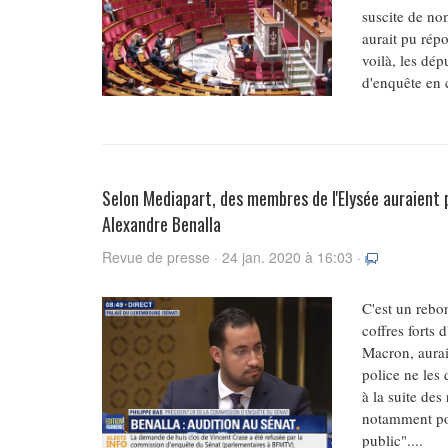
suscite de no
aurait pu rép
voilà, les dé
d'enquête en c
Selon Mediapart, des membres de l'Elysée auraient 
Alexandre Benalla
Revue de presse · 24 jan. 2020 à 16:03 ·
C'est un rebo
coffres forts
Macron, aurai
police ne les 
à la suite de
notamment pou
public"....