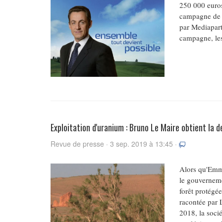
250 000 euros
campagne de N
par Mediapart
campagne, les
Exploitation d'uranium : Bruno Le Maire obtient la 
Revue de presse · 3 sep. 2019 à 13:45 ·
Alors qu'Emma
le gouvernemen
forêt protégée
racontée par 
2018, la soci