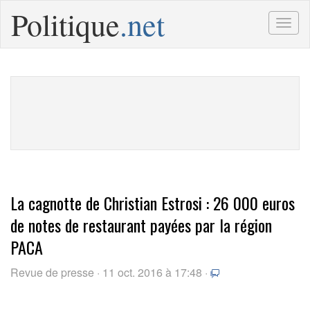
Politique
.net
Togg
navig
La cagnotte de Christian Estrosi : 26 000 euros
de notes de restaurant payées par la région
PACA
Revue de presse · 11 oct. 2016 à 17:48 ·