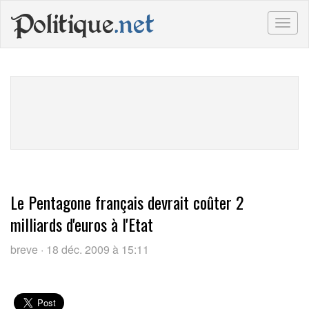
Politique
.net
Togg
navig
Le Pentagone français devrait coûter 2
milliards d'euros à l'Etat
breve · 18 déc. 2009 à 15:11