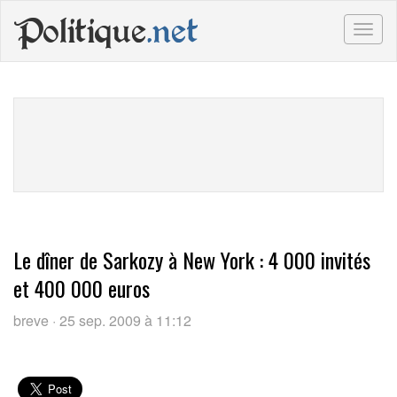
Politique
.net
Togg
navig
Le dîner de Sarkozy à New York : 4 000 invités
et 400 000 euros
breve · 25 sep. 2009 à 11:12