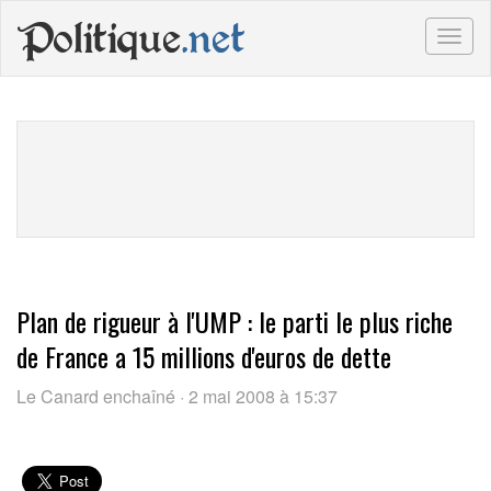
Politique
.net
Togg
navig
Plan de rigueur à l'UMP : le parti le plus riche
de France a 15 millions d'euros de dette
Le Canard enchaîné · 2 mai 2008 à 15:37