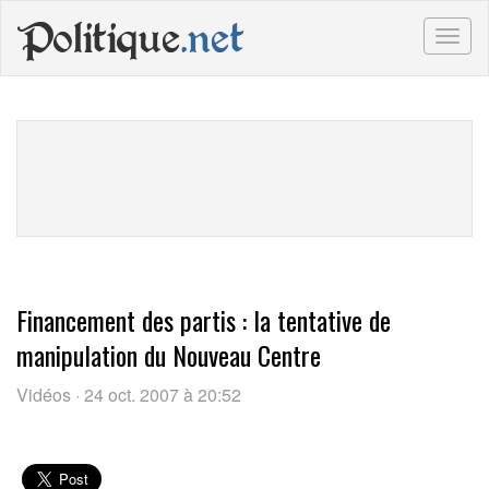
Politique
.net
Togg
navig
Financement des partis : la tentative de
manipulation du Nouveau Centre
Vidéos · 24 oct. 2007 à 20:52