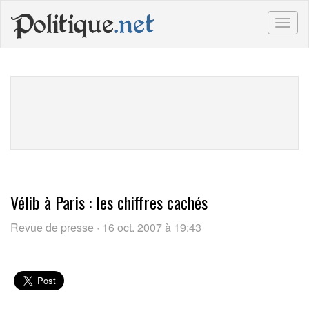
Politique
.net
Togg
navig
Vélib à Paris : les chiffres cachés
Revue de presse · 16 oct. 2007 à 19:43