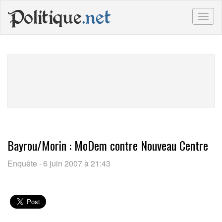
Politique
.net
Togg
navig
Bayrou/Morin : MoDem contre Nouveau Centre
Enquête · 6 juin 2007 à 21:43