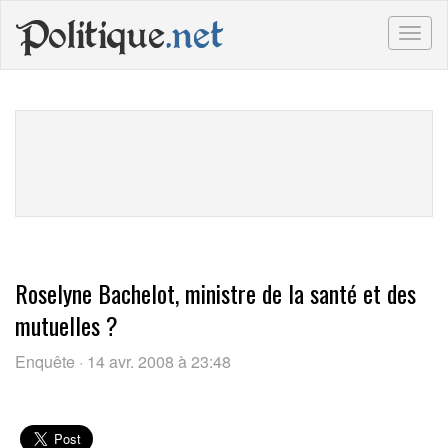
Politique
.net
Togg
navig
Roselyne Bachelot, ministre de la santé et des
mutuelles ?
Enquête · 14 avr. 2008 à 23:48