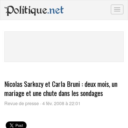
Politique
.net
Togg
navig
Nicolas Sarkozy et Carla Bruni : deux mois, un
mariage et une chute dans les sondages
Revue de presse · 4 fév. 2008 à 22:01