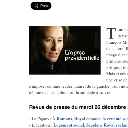
T
out ét
devai
François Mit
de stature. 
image d'anci
primaire soc
fois pour to
Mais si ces 
une crise de
s'imposer comme leader naturel de la gauche. Tout ne 
dénote des hésitations sur la stratégie à suivre.
Revue de presse du mardi 26 décembre
À Romans, Royal dénonce la cruauté soc
- Le Figaro :
Logement social, Ségolène Royal récla
- Libération :