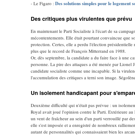
Des solutions simples pour le logement s
- Le Figaro :
Des critiques plus virulentes que prévu
En maintenant le Parti Socialiste à l'écart de sa campag
mécontentements. Elle était pourtant convaincue que son 
protection. Certes, elle a perdu l'élection présidentiell
plus que le record de François Mitterrand en 1988.
Or, dès septembre, la candidate a du faire face à une c
personne. La pire des attaques a été menée par Lionel 
candidate socialiste comme une incapable. Si la virulenc
l'accumulation des critiques a terni son image. Ségolène
Un isolement handicapant pour s'empar
Deuxième difficulté qui n'était pas prévue : un isoleme
Royal avait joué l'opinion contre le Parti. Extérieure au P
un vent de fraîcheur au sein d'un parti verrouillé par de
elle s'est imposée et a enregistré de nombreux ralliemen
autant de personnalités qui connaissaient bien les arcan