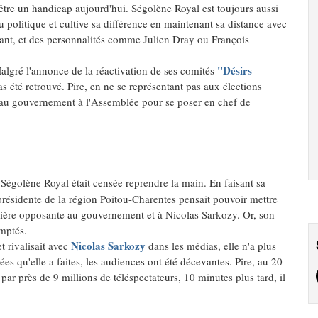
 être un handicap aujourd'hui. Ségolène Royal est toujours aussi
au politique et cultive sa différence en maintenant sa distance avec
urant, et des personnalités comme Julien Dray ou François
"Désirs
Malgré l'annonce de la réactivation de ses comités
as été retrouvé. Pire, en ne se représentant pas aux élections
ons au gouvernement à l'Assemblée pour se poser en chef de
 Ségolène Royal était censée reprendre la main. En faisant sa
présidente de la région Poitou-Charentes pensait pouvoir mettre
mière opposante au gouvernement et à Nicolas Sarkozy. Or, son
omptés.
Nicolas Sarkozy
t rivalisait avec
dans les médias, elle n'a plus
ées qu'elle a faites, les audiences ont été décevantes. Pire, au 20
par près de 9 millions de téléspectateurs, 10 minutes plus tard, il