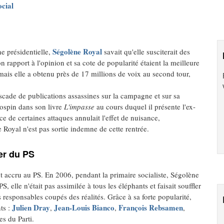
ocial
Ségolène Royal
ne présidentielle,
savait qu'elle susciterait des
rapport à l'opinion et sa cote de popularité étaient la meilleure
e mais elle a obtenu près de 17 millions de voix au second tour,
ascade de publications assassines sur la campagne et sur sa
Jospin dans son livre
L'impasse
au cours duquel il présente l'ex-
e de certaines attaques annulait l'effet de nuisance,
 Royal n'est pas sortie indemne de cette rentrée.
er du PS
nt accru au PS. En 2006, pendant la primaire socialiste, Ségolène
S, elle n'était pas assimilée à tous les éléphants et faisait souffler
s responsables coupés des réalités. Grâce à sa forte popularité,
Julien Dray
Jean-Louis Bianco
François Rebsamen
ts :
,
,
,
es du Parti.