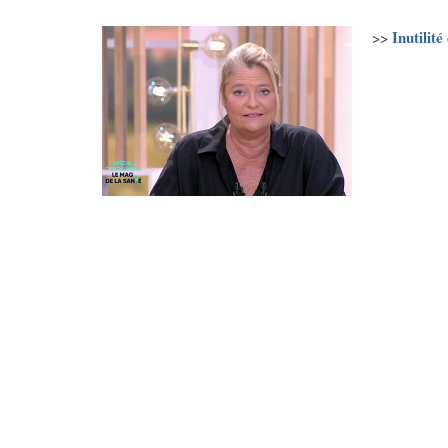
Inutilit
>>