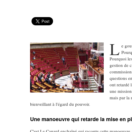
L
e gou
Pourq
Pourquoi le
gestion de 
commission 
questions e
ont retardé
une mission 
mais par la 
bienveillant à l'égard du pouvoir.
Une manoeuvre qui retarde la mise en p
C'est Le Canard enchaîné qui raconte cette manoeuvre, d