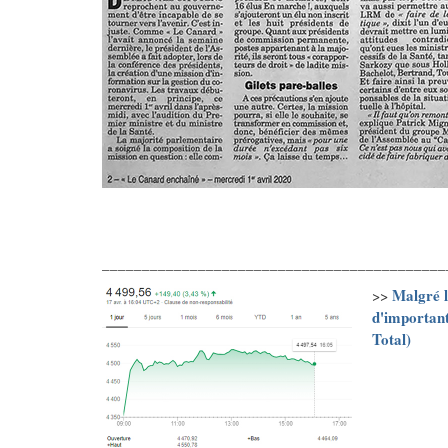
___________________________________________
Malgré l
>>
d'important
Total)