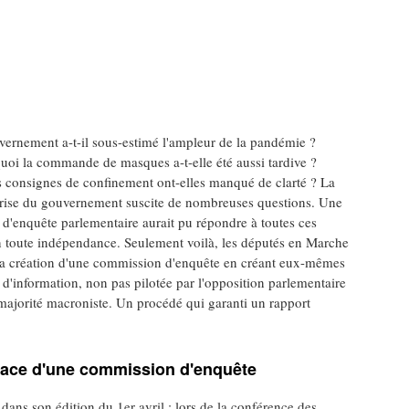
vernement a-t-il sous-estimé l'ampleur de la pandémie ?
uoi la commande de masques a-t-elle été aussi tardive ?
s consignes de confinement ont-elles manqué de clarté ? La
crise du gouvernement suscite de nombreuses questions. Une
d'enquête parlementaire aurait pu répondre à toutes ces
n toute indépendance. Seulement voilà, les députés en Marche
 la création d'une commission d'enquête en créant eux-mêmes
d'information, non pas pilotée par l'opposition parlementaire
majorité macroniste. Un procédé qui garanti un rapport
lace d'une commission d'enquête
ans son édition du 1er avril : lors de la conférence des