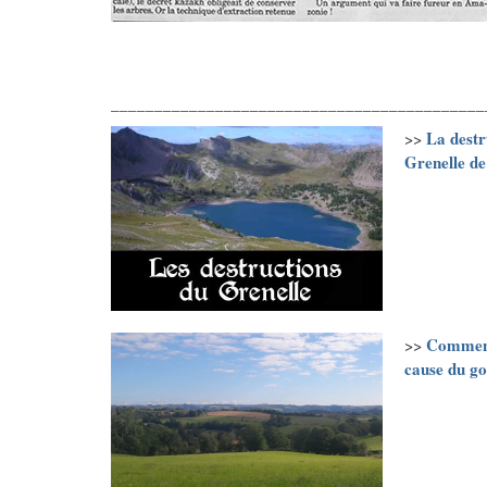
___________________________________________
La destr
>>
Grenelle de
Comment 
>>
cause du g