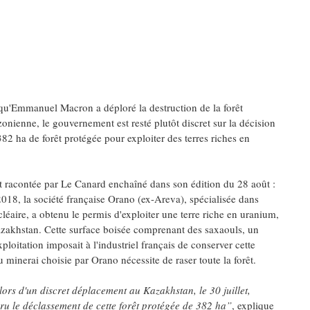
 qu'Emmanuel Macron a déploré la destruction de la forêt
onienne, le gouvernement est resté plutôt discret sur la décision
382 ha de forêt protégée pour exploiter des terres riches en
st racontée par Le Canard enchaîné dans son édition du 28 août :
018, la société française Orano (ex-Areva), spécialisée dans
cléaire, a obtenu le permis d'exploiter une terre riche en uranium,
azakhstan. Cette surface boisée comprenant des saxaouls, un
loitation imposait à l'industriel français de conserver cette
 minerai choisie par Orano nécessite de raser toute la forêt.
lors d'un discret déplacement au Kazakhstan, le 30 juillet,
u le déclassement de cette forêt protégée de 382 ha”
, explique