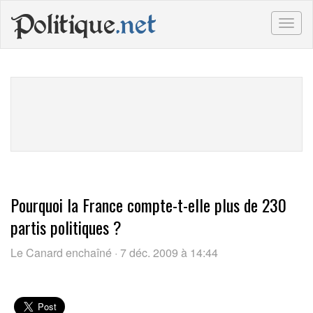
Politique
.net
Togg
navig
Pourquoi la France compte-t-elle plus de 230
partis politiques ?
Le Canard enchaîné · 7 déc. 2009 à 14:44