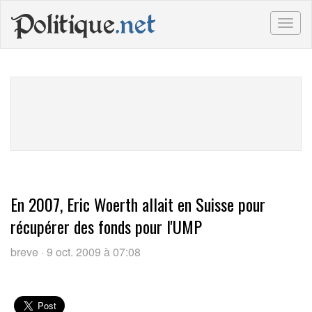
Politique
.net
Togg
navig
En 2007, Eric Woerth allait en Suisse pour
récupérer des fonds pour l'UMP
breve · 9 oct. 2009 à 07:08