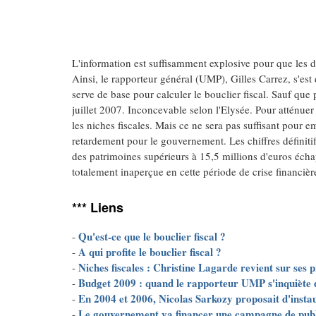
L'information est suffisamment explosive pour que les dé
Ainsi, le rapporteur général (UMP), Gilles Carrez, s'est 
serve de base pour calculer le bouclier fiscal. Sauf que 
juillet 2007. Inconcevable selon l'Elysée. Pour atténue
les niches fiscales. Mais ce ne sera pas suffisant pour
retardement pour le gouvernement. Les chiffres définiti
des patrimoines supérieurs à 15,5 millions d'euros écha
totalement inaperçue en cette période de crise financièr
*** Liens
Qu'est-ce que le bouclier fiscal ?
-
A qui profite le bouclier fiscal ?
-
Niches fiscales : Christine Lagarde revient sur ses
-
Budget 2009 : quand le rapporteur UMP s'inquiète 
-
En 2004 et 2006, Nicolas Sarkozy proposait d'insta
-
Le gouvernement va financer une campagne de publi
-