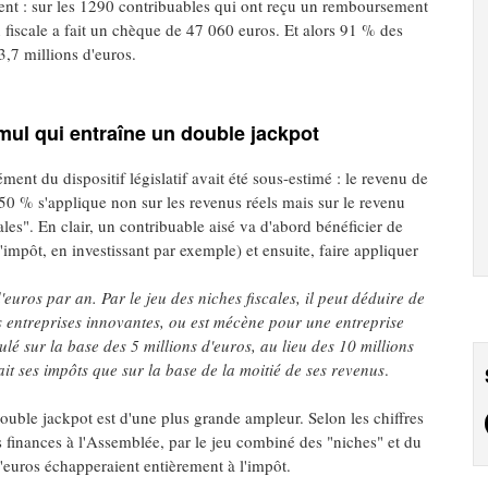
ent : sur les 1290 contribuables qui ont reçu un remboursement
on fiscale a fait un chèque de 47 060 euros. Et alors 91 % des
3,7 millions d'euros.
umul qui entraîne un double jackpot
lément du dispositif législatif avait été sous-estimé : le revenu de
à 50 % s'applique non sur les revenus réels mais sur le revenu
ales". En clair, un contribuable aisé va d'abord bénéficier de
l'impôt, en investissant par exemple) et ensuite, faire appliquer
uros par an. Par le jeu des niches fiscales, il peut déduire de
es entreprises innovantes, ou est mécène pour une entreprise
ulé sur la base des 5 millions d'euros, au lieu des 10 millions
it ses impôts que sur la base de la moitié de ses revenus
.
ouble jackpot est d'une plus grande ampleur. Selon les chiffres
s finances à l'Assemblée, par le jeu combiné des "niches" et du
d'euros échapperaient entièrement à l'impôt.