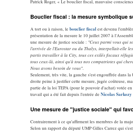
Patrick Roger, « Le bouclier fiscal, mauvaise conscien
Bouclier fiscal : la mesure symbolique su
bouclier fiscal
A tort ou à raison, le
est devenu l'emblèm
présentation de la mesure le 10 juillet 2007 à l'Assemb
une mesure de justice sociale :
"Ceux parmi vous qui so
l'arrivée de l'Eurostar ou du Thalys, interpellait-elle 
partis travailler à la City, tous ces exilés fiscaux réfu
tous ceux-là, ainsi qu'à tous nos compatriotes qui cher
Nous avons besoin de vous"
.
Seulement, très vite, la gauche s'est engouffrée dans la
droite peine à justifier cette mesure, jugée coûteuse, mai
partie de la loi TEPA (pour le pouvoir d'achat) votée en
Nicolas Sarkozy
travail qui a été fait depuis l'entrée de
Une mesure de "justice sociale" qui favo
Contrairement à ce qu'affirment les membres de la majori
Selon un rapport du député UMP Gilles Carrez qui s'est 