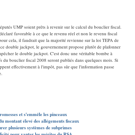
putés UMP soient prêts à revenir sur le calcul du bouclier fiscal.
déclaré favorable à ce que le revenu réel et non le revenu fiscal
pour cela, il faudrait que la majorité revienne sur la loi TEPA de
r ce double jackpot, le gouvernement propose plutôt de plafonner
 empêcher le double jackpot. C'est donc une véritable bombe à
fs du bouclier fiscal 2008 seront publiés dans quelques mois. Si
ppent effectivement à l'impôt, pas sûr que l'information passe
e.
 promesses et s'emmêle les pinceaux
du montant élevé des allégements fiscaux
urer plusieurs systèmes de subprimes
cité pour vanter les mérites du RSA