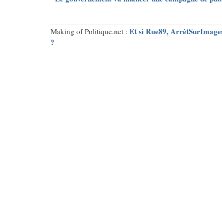
___________________________________________
Et si Rue89, ArrêtSurImages
Making of Politique.net :
?