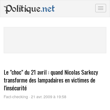
Politique
.net
Togg
navig
Le "choc" du 21 avril : quand Nicolas Sarkozy
transforme des lampadaires en victimes de
l'insécurité
Fact-checking · 21 avr. 2009 à 19:58