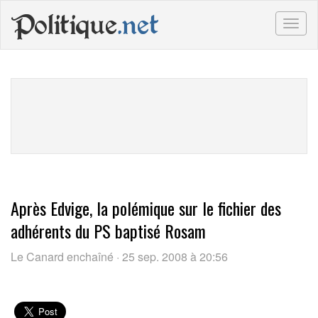
Politique
.net
Togg
navig
Après Edvige, la polémique sur le fichier des
adhérents du PS baptisé Rosam
Le Canard enchaîné · 25 sep. 2008 à 20:56