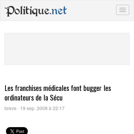
Politique
.net
Togg
navig
Les franchises médicales font bugger les
ordinateurs de la Sécu
breve · 19 sep. 2008 à 22:17