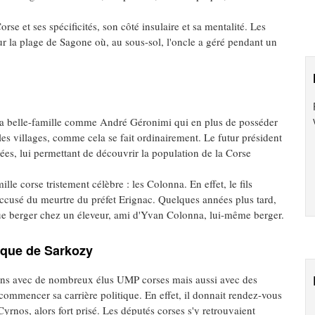
se et ses spécificités, son côté insulaire et sa mentalité. Les
sur la plage de Sagone où, au sous-sol, l'oncle a géré pendant un
de sa belle-famille comme André Géronimi qui en plus de posséder
 les villages, comme cela se fait ordinairement. Le futur président
es, lui permettant de découvrir la population de la Corse
lle corse tristement célèbre : les Colonna. En effet, le fils
cusé du meurtre du préfet Erignac. Quelques années plus tard,
 que berger chez un éleveur, ami d'Yvan Colonna, lui-même berger.
tique de Sarkozy
iens avec de nombreux élus UMP corses mais aussi avec des
commencer sa carrière politique. En effet, il donnait rendez-vous
yrnos, alors fort prisé. Les députés corses s'y retrouvaient