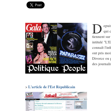
D
epuis
qui 
tiennent sur
intitulé "L'
connaît l'in
ont pris moi
Divorce ou p
des journali
L'article de l'Est Républicain
>