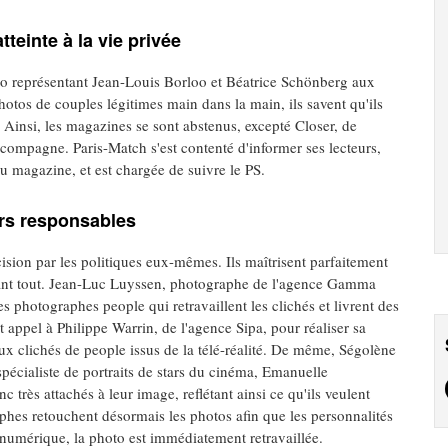
teinte à la vie privée
o représentant Jean-Louis Borloo et Béatrice Schönberg aux
 photos de couples légitimes main dans la main, ils savent qu'ils
. Ainsi, les magazines se sont abstenus, excepté Closer, de
compagne. Paris-Match s'est contenté d'informer ses lecteurs,
u magazine, et est chargée de suivre le PS.
rs responsables
cision par les politiques eux-mêmes. Ils maîtrisent parfaitement
ant tout. Jean-Luc Luyssen, photographe de l'agence Gamma
es photographes people qui retravaillent les clichés et livrent des
 appel à Philippe Warrin, de l'agence Sipa, pour réaliser sa
ux clichés de people issus de la télé-réalité. De même, Ségolène
spécialiste de portraits de stars du cinéma, Emanuelle
 très attachés à leur image, reflétant ainsi ce qu'ils veulent
phes retouchent désormais les photos afin que les personnalités
u numérique, la photo est immédiatement retravaillée.