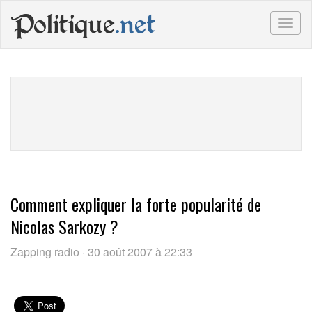
Politique
.net
Togg
navig
Comment expliquer la forte popularité de
Nicolas Sarkozy ?
Zapping radio · 30 août 2007 à 22:33