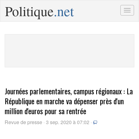
Politique
.net
Togg
navig
Journées parlementaires, campus régionaux : La
République en marche va dépenser près d'un
million d'euros pour sa rentrée
Revue de presse · 3 sep. 2020 à 07:02 ·