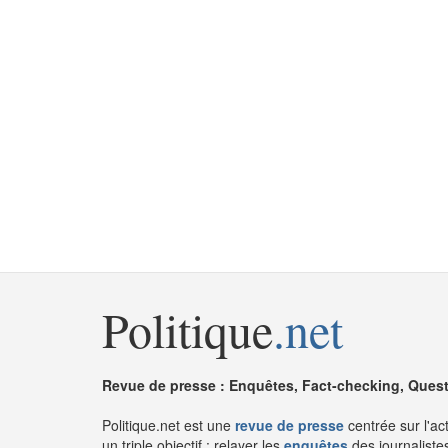
Politique
.net
Revue de presse : Enquêtes, Fact-checking, Questi
Politique.net est une
revue de presse
centrée sur l'ac
un triple objectif : relayer les
enquêtes
des journaliste