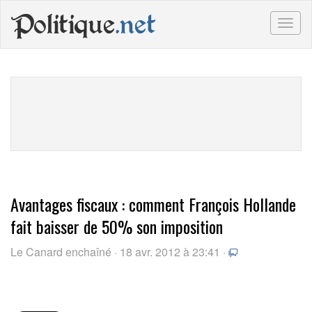
Politique
.net
Togg
navig
Avantages fiscaux : comment François Hollande
fait baisser de 50% son imposition
Le Canard enchaîné · 18 avr. 2012 à 23:41 ·