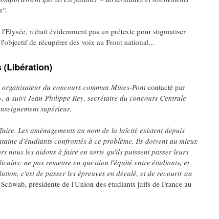
s".
r l'Elysée, n'était évidemment pas un prétexte pour stigmatiser
objectif de récupérer des voix au Front national...
 (Libération)
lis, organisateur du concours commun Mines-Pont
contacté par
 a suivi Jean-Philippe Rey, secrétaire du concours Centrale
'enseignement supérieur
.
affaire. Les aménagements au nom de la laïcité existent depuis
ne d'étudiants confrontés à ce problème. Ils doivent au mieux
s nous les aidons à faire en sorte qu'ils puissent passer leurs
cains: ne pas remettre en question l'équité entre étudiants, et
lution, c'est de passer les épreuves en décalé, et de recourir au
 Schwab, présidente de l'Union des étudiants juifs de France au