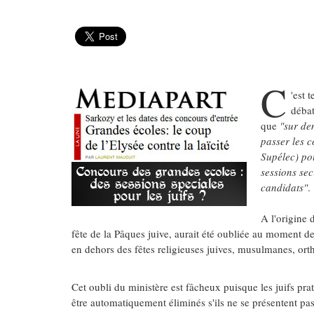
C
'est 
déba
que
"sur de
passer les c
Supélec) po
sessions sec
candidats"
.
A l'origine 
fête de la Pâques juive, aurait été oubliée au moment d
en dehors des fêtes religieuses juives, musulmanes, o
Cet oubli du ministère est fâcheux puisque les juifs prati
être automatiquement éliminés s'ils ne se présentent pa