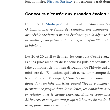
Nicolas Sarkozy
fonctionnaire,
en personne aurait donn
Concours d'entrée aux grandes écoles : d
Mediapart
L'enquête de
est implacable :
"Alors que le 
Guéant, orchestre depuis des semaines une campagne de 
que révèle Mediapart met en évidence que la défense de l
en réalité qu'un prétexte. A preuve, le chef de l'Etat n'
la laïcité"
.
Les 20 et 26 avril se tiennent les concours d'entrée aux
Pâques juive au cours de laquelle les juifs pratiquants n
faire composer de nuit, sur dérogation de l'Elysée qui a d
ministère de l'Education, qui était censé tenir compte de
Résultat, selon Mediapart,
"Pour le concours commun, il
doute dans un hôtel parisien, quand l'épreuve commencer
permanence jusque dans les toilettes, les candidats sero
en relation avec le monde extérieur. Et ils ne commence
22 heures, et composeront jusqu'à 2 heures du matin. U
avril, pour l'autre concours"
.