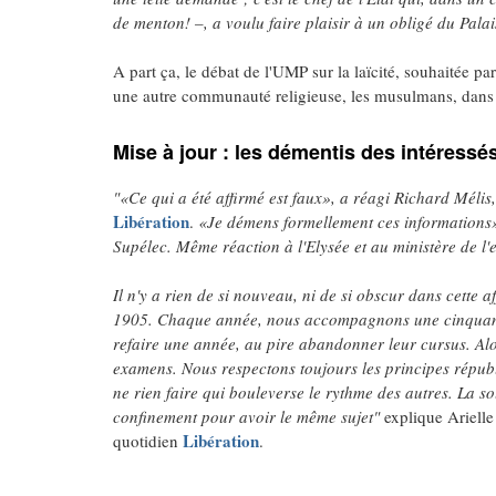
de menton! –, a voulu faire plaisir à un obligé du Palai
A part ça, le débat de l'UMP sur la laïcité, souhaitée pa
une autre communauté religieuse, les musulmans, dans l'
Mise à jour : les démentis des intéressés
"«Ce qui a été affirmé est faux», a réagi Richard Mé
Libération
.
«Je démens formellement ces informations»,
Supélec. Même réaction à l'Elysée et au ministère de l
Il n'y a rien de si nouveau, ni de si obscur dans cette 
1905. Chaque année, nous accompagnons une cinquantai
refaire une année, au pire abandonner leur cursus. Alor
examens. Nous respectons toujours les principes républi
ne rien faire qui bouleverse le rythme des autres. La so
confinement pour avoir le même sujet"
explique Arielle
Libération
quotidien
.