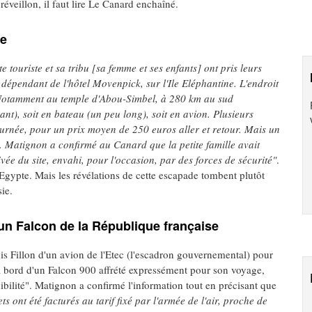
 réveillon, il faut lire Le Canard enchaîné.
le
e touriste et sa tribu [sa femme et ses enfants] ont pris leurs
 dépendant de l'hôtel Movenpick, sur l'Ile Eléphantine. L'endroit
. Notamment au temple d'Abou-Simbel, à 280 km au sud
nt), soit en bateau (un peu long), soit en avion. Plusieurs
urnée, pour un prix moyen de 250 euros aller et retour. Mais un
aïs. Matignon a confirmé au Canard que la petite famille avait
vée du site, envahi, pour l'occasion, par des forces de sécurité"
.
 Egypte. Mais les révélations de cette escapade tombent plutôt
sie.
 un Falcon de la République française
ançois Fillon d'un avion de l'Etec (l'escadron gouvernemental) pour
à bord d'un Falcon 900 affrété expressément pour son voyage,
nibilité". Matignon a confirmé l'information tout en précisant que
lets ont été facturés au tarif fixé par l'armée de l'air, proche de