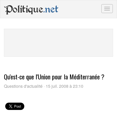
Politique
.net
Togg
navig
Qu'est-ce que l'Union pour la Méditerranée ?
Questions d'actualité · 15 juil. 2008 à 23:10