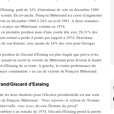
'Estaing, parti de 34% d'intentions de vote en décembre 1980
e scrutin. En revanche, François Mitterrand n'a cessé d'augmenter
de vote en décembre 1980 à 24% en avril 1981. A deux semaines
ère avance sur Mitterrand, comme en 1974.
e en première position mais d'une courte tête avec 28,31% des
ent sortant a perdu 4 points par rapport à 1974. Deuxième
ble de son histoire, avec moins de 16% des voix pour Georges
 position de Giscard d'Estaing est plus fragile que prévu et les
 jouant en secret la victoire de Mitterrand pour devenir le leader
ard d'Estaing de sa route. A gauche, la contre-performance du
enace communiste » en cas de victoire de François Mitterrand.
rrand/Giscard d'Estaing
 les deux finalistes pour l'élection présidentielle est une sorte
 de François Mitterrand :
"Vous reprenez le refrain de l'homme
intervalle, vous soyez devenu l'homme du passif"
.
emblent à un remake de 1974. Giscard d'Estaing prend la parole