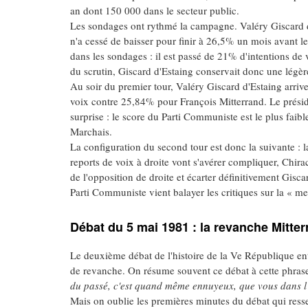
an dont 150 000 dans le secteur public.
Les sondages ont rythmé la campagne. Valéry Giscard d
n'a cessé de baisser pour finir à 26,5% un mois avant l
dans les sondages : il est passé de 21% d'intentions 
du scrutin, Giscard d'Estaing conservait donc une lég
Au soir du premier tour, Valéry Giscard d'Estaing arriv
voix contre 25,84% pour François Mitterrand. Le présid
surprise : le score du Parti Communiste est le plus fai
Marchais.
La configuration du second tour est donc la suivante : la
reports de voix à droite vont s'avérer compliquer, Chirac
de l'opposition de droite et écarter définitivement Gisc
Parti Communiste vient balayer les critiques sur la « m
Débat du 5 mai 1981 : la revanche Mitte
Le deuxième débat de l'histoire de la Ve République entre
de revanche. On résume souvent ce débat à cette phrase
du passé, c'est quand même ennuyeux, que vous dans l'
Mais on oublie les premières minutes du débat qui ress