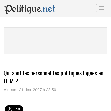
Politique
.net
Togg
navig
Qui sont les personnalités politiques logées en
HLM ?
Vidéos · 21 déc. 2007 à 23:50