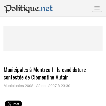
Politique
.net
Togg
navig
Municipales à Montreuil : la candidature
contestée de Clémentine Autain
Municipales 2008 · 22 oct. 2007 à 23:30