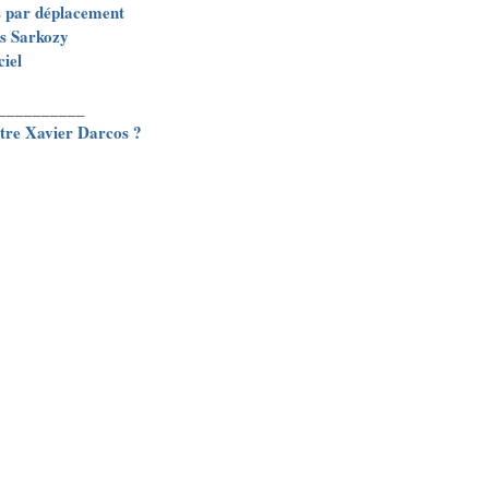
ns par déplacement
as Sarkozy
ciel
__________
stre Xavier Darcos ?