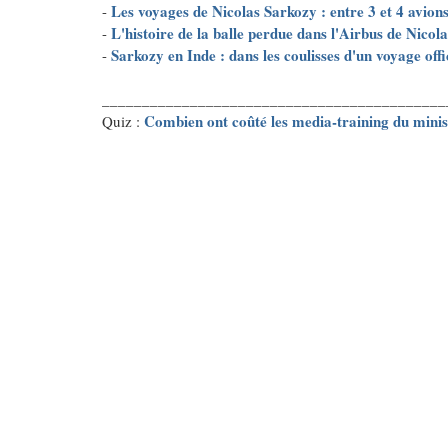
Les voyages de Nicolas Sarkozy : entre 3 et 4 avio
-
L'histoire de la balle perdue dans l'Airbus de Nicol
-
Sarkozy en Inde : dans les coulisses d'un voyage offi
-
___________________________________________
Combien ont coûté les media-training du mini
Quiz :