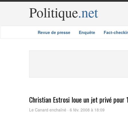
Politique
.net
Revue de presse
Enquête
Fact-checki
Christian Estrosi loue un jet privé pour
Le Canard enchaîné · 6 fév. 2008 à 18:09