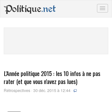
Politique
.net
Togg
navig
L'Année politique 2015 : les 10 infos à ne pas
rater (et que vous n'avez pas lues)
Rétrospectives · 30 déc. 2015 à 12:44 ·