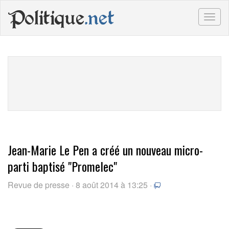
Politique
.net
Togg
navig
Jean-Marie Le Pen a créé un nouveau micro-
parti baptisé "Promelec"
Revue de presse · 8 août 2014 à 13:25 ·