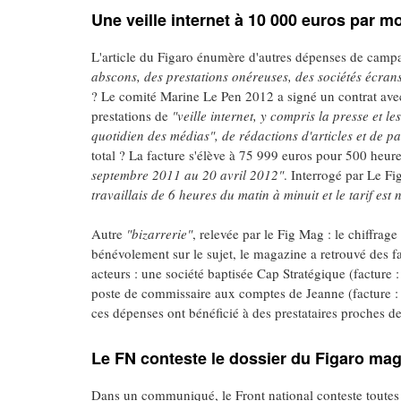
Une veille internet à 10 000 euros par mo
L'article du Figaro énumère d'autres dépenses de camp
abscons, des prestations onéreuses, des sociétés écran
? Le comité Marine Le Pen 2012 a signé un contrat ave
prestations de
"veille internet, y compris la presse et le
quotidien des médias", de rédactions d'articles et de p
total ? La facture s'élève à 75 999 euros pour 500 heure
septembre 2011 au 20 avril 2012"
. Interrogé par Le Fi
travaillais de 6 heures du matin à minuit et le tarif est
Autre
"bizarrerie"
, relevée par le Fig Mag : le chiffra
bénévolement sur le sujet, le magazine a retrouvé des fa
acteurs : une société baptisée Cap Stratégique (facture
poste de commissaire aux comptes de Jeanne (facture :
ces dépenses ont bénéficié à des prestataires proches d
Le FN conteste le dossier du Figaro ma
Dans un communiqué, le Front national conteste toutes 