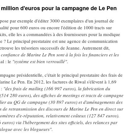
69 million d'euros pour la campagne de Le Pen
opose par exemple d'éditer 3000 exemplaires d'un journal de
lité pour 600 euros ou encore l'édition de 1000 tracts sur
 kits, elle les a commandées à des fournisseurs pour la modique
e ? Le principal prestataire est une agence de communication
etrouve les trésoriers successifs de Jeanne. Autrement dit,
onfiance de Marine Le Pen sont à la fois les financiers et les
al : le
"système est bien verrouillé"
.
pagne présidentielle, c'était le principal prestataire des frais de
rine Le Pen. En 2012, les factures de Riwal s'élèvent à 1,69
 :
"des frais de mailing (166 997 euros), la fabrication du
(514 280 euros), des affiches de meetings et tracts de campagne
bilier au QG de campagne (30 897 euros) et d'aménagements des
is de retransmission des discours de Marine Le Pen en direct sur
romètres d'e-réputation, relativement coûteux (127 847 euros).
euros) via l'hébergement des sites officiels, des relances par
ialogue avec les blogueurs"
.