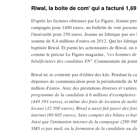
Riwal, la boite de com' qui a facturé 1,
D'après les factures obtenues par Le Figaro, Jeanne pr
campagne pour 1400 euros, un bulletin de vote personna
l'insécurité pour 250 euros. Jeanne ne fabrique pas ses
somme de 8,4 millions d'euros en 2012. Qui les fabriqu
baptisée Riwal. Et parmi les actionnaires de Riwal, on r
comme le précise Le Figaro magazine,
"ces hommes de c
bénéficiaires des candidats FN"
. Commentaire du journ
Riwal ne se contente pas d'éditer des kits. Pendant la cam
dépenses de communication pour la présidentielle de Ma
million d'euros. Avec des prestations diverses et variées
programme de la candidate à 6 millions d'exemplaires 
(449 393 euros), et même des frais de location de mo
locaux (32 500 euros). Riwal a aussi fait payer des fra
internet (69 605 euros). Sans compter des bilans et ba
Ainsi que l'animation internet de la campagne (280 986 
SMS et par mail, ou la formation de la candidate au d