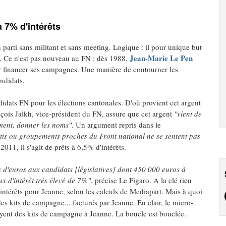
à 7% d'intérêts
n parti sans militant et sans meeting. Logique : il pour unique but
Jean-Marie Le Pen
l. Ce n'est pas nouveau au FN : dès 1988,
ur financer ses campagnes. Une manière de contourner les
ndidats.
idats FN pour les élections cantonales. D'où provient cet argent
çois Jalkh, vice-président du FN, assure que cet argent
"vient de
ement, donner les noms"
. Un argument repris dans le
tis ou groupements proches du Front national ne se sentent pas
 2011, il s'agit de prêts à 6,5% d'intérêts.
s d'euros aux candidats [législatives] dont 450 000 euros à
x d'intérêt très élevé de 7%"
, précise Le Figaro. A la clé rien
'intérêts pour Jeanne, selon les calculs de Mediapart. Mais à quoi
s kits de campagne... facturés par Jeanne. En clair, le micro-
ayent des kits de campagne à Jeanne. La boucle est bouclée.