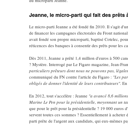
du microparti Jeanne.
Jeanne, le micro-parti qui fait des prêts 
Le micro-parti Jeanne a été fondé fin 2010. Il s'agit d'u
de financer les campagnes électorales du Front nationa
avait fondé son propre microparti, baptisé Cotelec, po
réticences des banques à consentir des prêts pour les ca
Dès 2011, Jeanne a prêté 1,4 million d'euros à 500 cand
? Mystère. Interrogé par Le Figaro magazine, Jean-Fran
particuliers prêteurs dont nous ne pouvons pas, légal
communiqué du FN contre l'article du Figaro :
"Les par
obligés de donner l'identité de leurs contributeurs"
. En
En 2012, tout s'accélère : Jeanne
"a avancé 8,6 million
Marine Le Pen pour la présidentielle, moyennant un tau
que pour le prêt pour la présidentielle ? 19 000 euros d
servent toutes ces sommes ? Essentiellement à acheter de
parti prête de l'argent aux candidats, qui eux-mêmes p