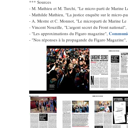
*** Sources
- M. Mathieu et M. Turchi, "Le micro-parti de Marine L
- Mathilde Mathieu, "La justice enquête sur le micro-p
- A. Mestre et C. Monnot, "Le microparti de Marine Le P
- Vincent Nouzille, "L'argent secret du Front national",
Communiq
- "Les approximations du Figaro magazine",
- "Nos réponses à la propagande du Figaro Magazine",