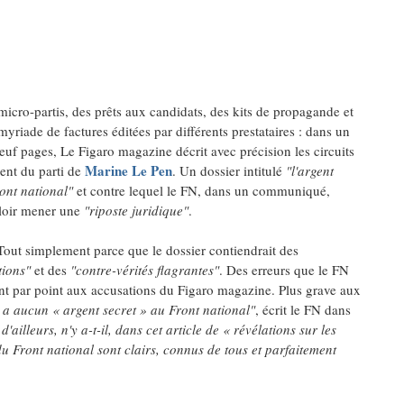
micro-partis, des prêts aux candidats, des kits de propagande et
yriade de factures éditées par différents prestataires : dans un
euf pages, Le Figaro magazine décrit avec précision les circuits
Marine Le Pen
ent du parti de
. Un dossier intitulé
"l'argent
ont national"
et contre lequel le FN, dans un communiqué,
loir mener une
"riposte juridique"
.
Tout simplement parce que le dossier contiendrait des
ions"
et des
"contre-vérités flagrantes"
. Des erreurs que le FN
int par point aux accusations du Figaro magazine. Plus grave aux
y a aucun « argent secret » au Front national"
, écrit le FN dans
'ailleurs, n'y a-t-il, dans cet article de « révélations sur les
du Front national sont clairs, connus de tous et parfaitement