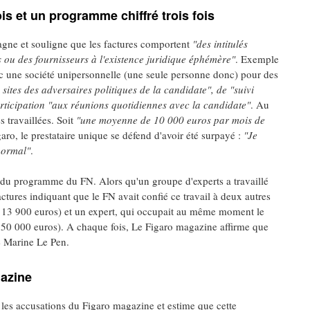
is et un programme chiffré trois fois
agne et souligne que les factures comportent
"des intitulés
s ou des fournisseurs à l'existence juridique éphémère"
. Exemple
c une société unipersonnelle (une seule personne donc) pour des
s sites des adversaires politiques de la candidate", de "suivi
articipation "aux réunions quotidiennes avec la candidate"
. Au
s travaillées. Soit
"une moyenne de 10 000 euros par mois de
garo, le prestataire unique se défend d'avoir été surpayé :
"Je
 normal"
.
ge du programme du FN. Alors qu'un groupe d'experts a travaillé
ctures indiquant que le FN avait confié ce travail à deux autres
 : 13 900 euros) et un expert, qui occupait au même moment le
 50 000 euros). A chaque fois, Le Figaro magazine affirme que
e Marine Le Pen.
gazine
les accusations du Figaro magazine et estime que cette