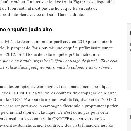
plutôt vendeur. La preuve : le dossier du Figaro n'est disponible
du Front natinal n'est pas caché et que les circuits de
ans doute rien avec ce qui suit. Dans le doute...
une enquête judiciaire
 activités de Jeanne, un micro-parti créé en 2010 pour soutenir
le, le parquet de Paris ouvrait une enquête préliminaire sur ce
s en 2012. Et à l'issue de cette enquête préliminaire, une
oquerie en bande organisée"
,
"faux et usage de faux"
.
"Tout cela
ne relaxe dans quelques mois, mais la calomnie aura remplie
ionale des comptes de campagne et des financements politiques
 Certes, la CNCCFP a validé les comptes de campagne de Marine
tion, la CNCCFP a tout de même invalidé l'équivalent de 700 000
me sans rapport avec la campagne électorale à proprement parler
pe d'invalidation est classique. Ce n'est donc pas pour cette
, en consultant les comptes, la CNCCFP a découvert que les
avaient systématiquement contracté des prêts financiers auprès