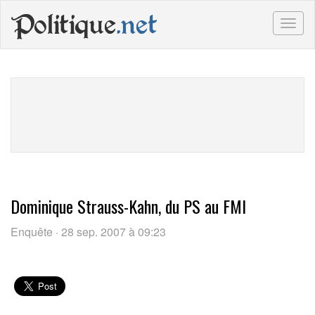
Politique
.net
Togg
navig
Dominique Strauss-Kahn, du PS au FMI
Enquête · 28 sep. 2007 à 09:23