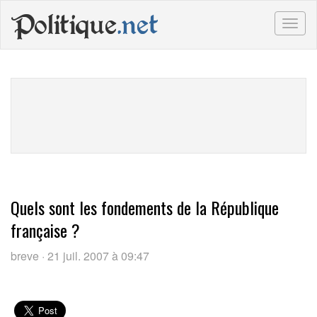
Politique
.net
Togg
navig
Quels sont les fondements de la République
française ?
breve · 21 juil. 2007 à 09:47