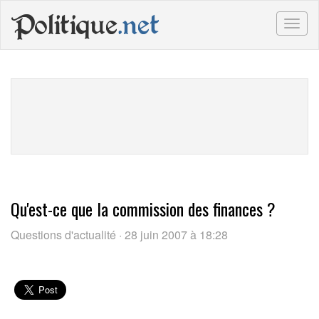
Politique
.net
Togg
navig
Qu'est-ce que la commission des finances ?
Questions d'actualité · 28 juin 2007 à 18:28