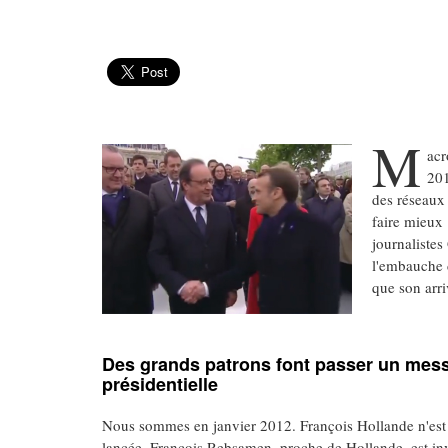
M
acr
201
des réseaux
faire mieux :
journaliste
l'embauche 
que son arri
Des grands patrons font passer un mes
présidentielle
Nous sommes en janvier 2012. François Hollande n'est 
lancée. François Rebsamen, proche de Hollande, est invit