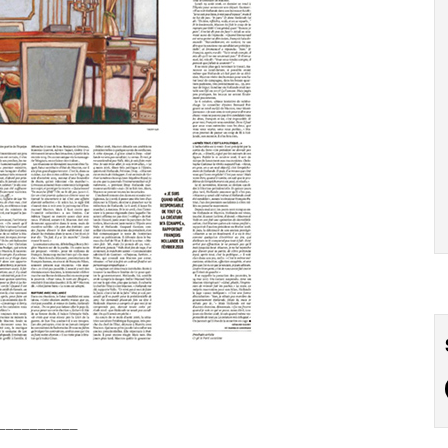
__________