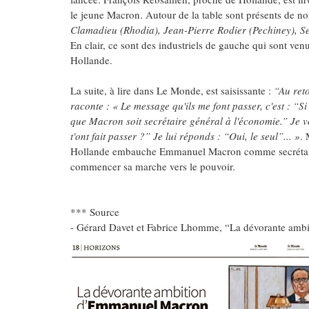
le jeune Macron. Autour de la table sont présents de 
Clamadieu (Rhodia), Jean-Pierre Rodier (Pechiney), Se
En clair, ce sont des industriels de gauche qui sont ve
Hollande.
La suite, à lire dans Le Monde, est saisissante :
“Au ret
raconte : « Le message qu'ils me font passer, c'est : “S
que Macron soit secrétaire général à l'économie.” Je voi
t'ont fait passer ?” Je lui réponds : “Oui, le seul”... »
. 
Hollande embauche Emmanuel Macron comme secrétaire 
commencer sa marche vers le pouvoir.
*** Source
- Gérard Davet et Fabrice Lhomme, “La dévorante am