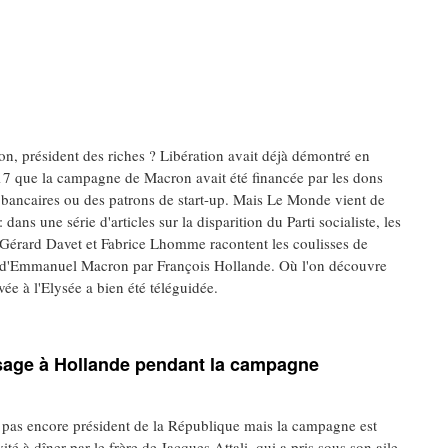
on, président des riches ? Libération avait déjà démontré en
7 que la campagne de Macron avait été financée par les dons
 bancaires ou des patrons de start-up. Mais Le Monde vient de
 dans une série d'articles sur la disparition du Parti socialiste, les
s Gérard Davet et Fabrice Lhomme racontent les coulisses de
d'Emmanuel Macron par François Hollande. Où l'on découvre
vée à l'Elysée a bien été téléguidée.
sage à Hollande pendant la campagne
pas encore président de la République mais la campagne est
é à dîner par le frère de Jacques Attali, qui a pris sous son aile