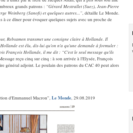
nombreux grands patrons :
“Gérard Mestrallet (Suez), Jean-Pierre
rge Weinberg (Sanofi) et quelques autres...”
, détaille Le Monde.
nus à ce dîner pour évoquer quelques sujets avec un proche de
our, Rebsamen transmet une consigne claire à Hollande. Il
i Hollande est élu, dis-lui qu'on n'a qu'une demande à formuler :
s François Hollande, il me dit : “C'est le seul message qu'ils
Message reçu cinq sur cinq : à son arrivée à l'Elysée, François
général adjoint. Le poulain des patrons du CAC 40 peut alors
Le Monde
bition d'Emmanuel Macron”,
, 29.08.2019