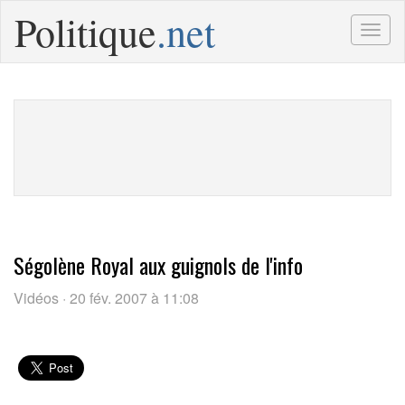
Politique
.net
Togg
navig
Ségolène Royal aux guignols de l'info
Vidéos · 20 fév. 2007 à 11:08