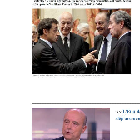
___________________________________________
L'Etat d
>>
déplacemen