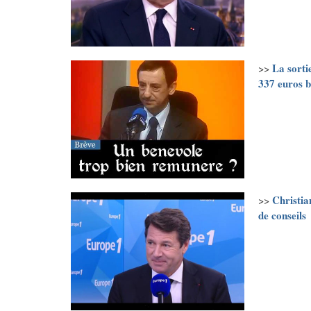
La sorti
>>
337 euros b
Christia
>>
de conseils